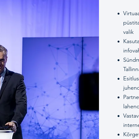
Virtua
püstit
valik
Kasuta
infova
Sündm
Tallin
Esitlu
juhen
Partne
lahen
Vastav
intern
Kõrget