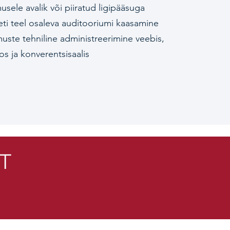
sele avalik või piiratud ligipääsuga
eti teel osaleva auditooriumi kaasamine
ste tehniline administreerimine veebis,
os ja konverentsisaalis
T