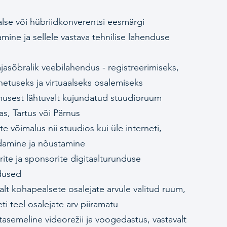
alse või hübriidkonverentsi eesmärgi
amine ja sellele vastava tehnilise lahenduse
jasõbralik veebilahendus - registreerimiseks,
hetuseks ja virtuaalseks osalemiseks
usest lähtuvalt kujundatud stuudioruum
nas, Tartus või Pärnus
ste võimalus nii stuudios kui üle interneti,
damine ja nõustamine
rite ja sponsorite digitaalturunduse
dused
alt kohapealsete osalejate arvule valitud ruum,
eti teel osalejate arv piiramatu
asemeline videorežii ja voogedastus, vastavalt