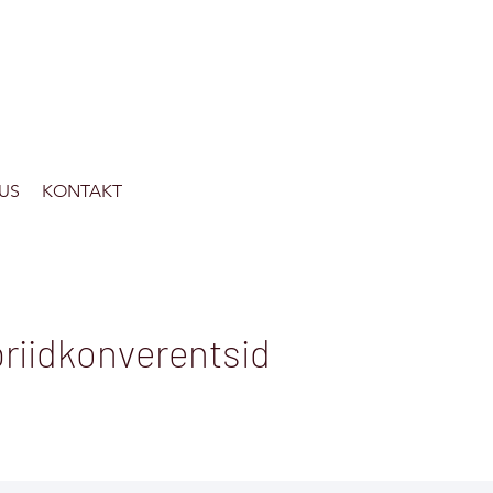
US
KONTAKT
briidkonverentsid